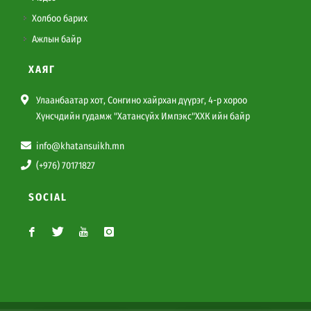
Холбоо барих
Ажлын байр
ХАЯГ
Улаанбаатар хот, Сонгино хайрхан дүүрэг, 4-р хороо
Хүнсчдийн гудамж "Хатансүйх Импэкс"ХХК ийн байр
info@khatansuikh.mn
(+976) 70171827
SOCIAL