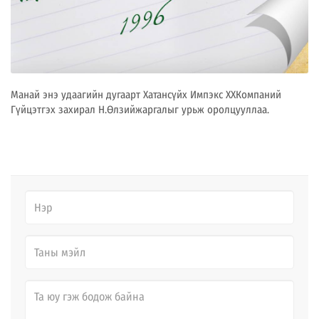
Манай энэ удаагийн дугаарт Хатансүйх Импэкс ХХКомпаний
Гүйцэтгэх захирал Н.Өлзийжаргалыг урьж оролцууллаа.