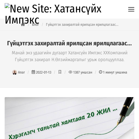
Блог
Гүйцэтгэх захиралтай ярилцсан ярилцлагаас...
Гүйцэтгэх захиралтай ярилцсан ярилцлагаас...
Манай энэ удаагийн дугаарт Хатансүйх Импэкс ХХКомпаний
Гүйцэтгэх захирал Н.Өлзийжаргалыг урьж оролцууллаа.
Anar
2022-01-13
1387
уншсан
1
минут уншина