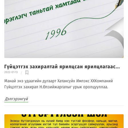
Гүйцэтгэх захиралтай ярилцсан ярилцлагаас...
2022-01-13
Манай энэ удаагийн дугаарт Хатансүйх Импэкс ХХКомпаний
Гүйцэтгэх захирал Н.Өлзийжаргалыг урьж оролцууллаа.
Дэлгэрэнгүй