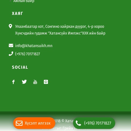
Ажлын байр
ХАЯГ
Улаанбаатар хот, Сонгино хайрхан дүүрэг, 4-р хороо
Хүнсчдийн гудамж "Хатансүйх Импэкс"ХХК ийн байр
info@khatansuikh.mn
(+976) 70171827
SOCIAL
Copyright 1996-2018 © Хатансүйх Импэкс ХХК
Хүсэлт илгээх
(+976) 70171827
Вэб сайт
ыг:
Грийн софт ХХК