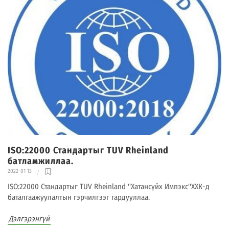
ISO:22000 Стандартыг TUV Rheinland
батламжиллаа.
2022-01-13
ISO:22000 Стандартыг TUV Rheinland ''Хатансүйх Импэкс''ХХК-д
баталгаажуулалтын гэрчилгээг гардууллаа.
Дэлгэрэнгүй