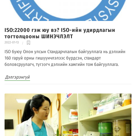
ISO:22000 гэж юу вэ? ISO-ийн удирдлагын
тогтолцооны ШИНЭЧЛЭЛТ
2022-01-13
ISO буюу Олон улсын Стандарчлалын байгууллага нь дэлхийн
160 гаруй орны гишүүнчлэлээс бүрдсэн, стандарт
боловсруулагч, түгээгч дэлхийн хамгийн том байгууллага.
Дэлгэрэнгүй