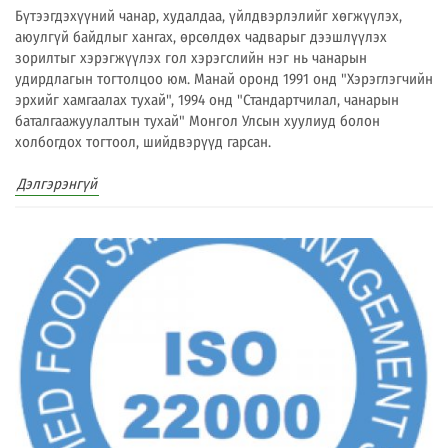
Бүтээгдэхүүний чанар, худалдаа, үйлдвэрлэлийг хөгжүүлэх,
аюулгүй байдлыг хангах, өрсөлдөх чадварыг дээшлүүлэх
зорилтыг хэрэгжүүлэх гол хэрэгслийн нэг нь чанарын
удирдлагын тогтолцоо юм. Манай оронд 1991 онд "Хэрэглэгчийн
эрхийг хамгаалах тухай", 1994 онд "Стандартчилал, чанарын
баталгаажуулалтын тухай" Монгол Улсын хуулиуд болон
холбогдох тогтоол, шийдвэрүүд гарсан.
Дэлгэрэнгүй