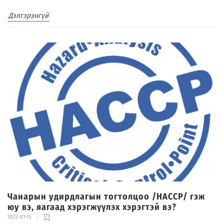
Дэлгэрэнгүй
Чанарын удирдлагын тогтолцоо /HACCP/ гэж
юу вэ, яагаад хэрэгжүүлэх хэрэгтэй вэ?
2022-01-13