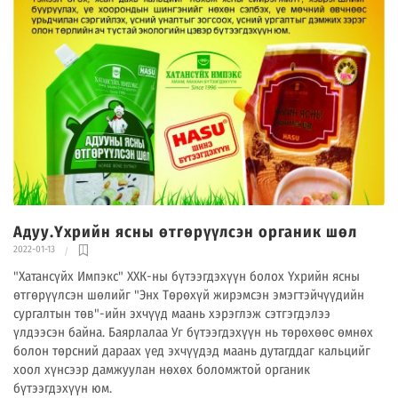
Адуу.Үхрийн ясны өтгөрүүлсэн органик шөл
2022-01-13
"Хатансүйх Импэкс" ХХК-ны бүтээгдэхүүн болох Үхрийн ясны
өтгөрүүлсэн шөлийг "Энх Төрөхүй жирэмсэн эмэгтэйчүүдийн
сургалтын төв"-ийн эхчүүд маань хэрэглэж сэтгэгдэлээ
үлдээсэн байна. Баярлалаа Уг бүтээгдэхүүн нь төрөхөөс өмнөх
болон төрсний дараах үед эхчүүдэд маань дутагддаг кальцийг
хоол хүнсээр дамжуулан нөхөх боломжтой органик
бүтээгдэхүүн юм.