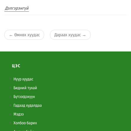
Дэлгэрэнгүй
←
Өмнөх хуудас
Дараах хуудас
→
ЦЭС
Нүүр хуудас
Бидний тухай
Бүтээгдэхүүн
Гадаад худалдаа
Мэдээ
Холбоо барих