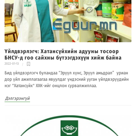
Үйлдвэрлэгч: Хатансүйхийн адууны тосоор
БНСУ-д гоо сайхны бүтээгдэхүүн хийж байна
2022-01-13
Бид үйлдвэрлэгч буландаа᠌ “Эрүүл хүнс, Эрүүл амьдрал” уриан
дор үйл ажиллагаагаа явуулдаг үндэсний ууган үйлдвэрүүдийн
нэг "Хатансүйх" ХХК-ийг онцлон сурвалжиллаа.
Дэлгэрэнгүй