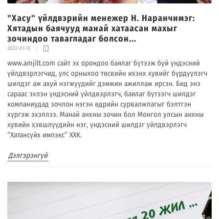
"Хасу" үйлдвэрийн менежер Н. Наранчимэг:
Хятадын баячууд манай хатаасан махыг
зочиндоо тавагладаг болсон...
2022-01-13
www.amjilt.com сайт эх орондоо баялаг бүтээж буй үндэсний
үйлдвэрлэгчид, улс орныхоо төсвийн ихэнх хувийг бүрдүүлэгч
шилдэг аж ахуй нэгжүүдийг дэмжин ажиллаж ирсэн. Бид энэ
сараас эхлэн үндэсний үйлдвэрлэгч, баялаг бүтээгч шилдэг
компаниудад зочлон нэгэн өдрийн сурвалжлагыг бэлтгэн
хүргэж эхэллээ. Манай анхны зочин бол Монгол улсын анхны
хувийн хэвшлүүдийн нэг, үндэсний шилдэг үйлдвэрлэгч
“Хатансүйх импэкс” ХХК.
Дэлгэрэнгүй