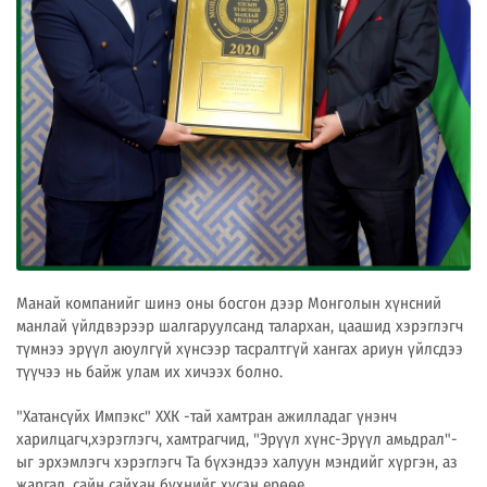
Манай компанийг шинэ оны босгон дээр Монголын хүнсний
манлай үйлдвэрээр шалгаруулсанд талархан, цаашид хэрэглэгч
түмнээ эрүүл аюулгүй хүнсээр тасралтгүй хангах ариун үйлсдээ
түүчээ нь байж улам их хичээх болно.
"Хатансүйх Импэкс" ХХК -тай хамтран ажилладаг үнэнч
харилцагч,хэрэглэгч, хамтрагчид, "Эрүүл хүнс-Эрүүл амьдрал"-
ыг эрхэмлэгч хэрэглэгч Та бүхэндээ халуун мэндийг хүргэн, аз
жаргал, сайн сайхан бүхнийг хүсэн ерөөе.