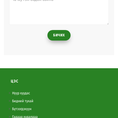
БИЧИХ
ЦЭС
Нүүр хуудас
Бидний тухай
Бүтээгдэхүүн
Гадаад худалдаа