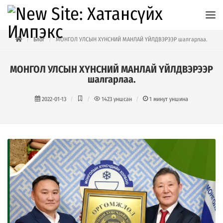
Блог
МОНГОЛ УЛСЫН ХҮНСНИЙ МАНЛАЙ ҮЙЛДВЭРЭЭР шалгарлаа.
МОНГОЛ УЛСЫН ХҮНСНИЙ МАНЛАЙ ҮЙЛДВЭРЭЭР
шалгарлаа.
2022-01-13
1423
уншсан
1
минут уншина