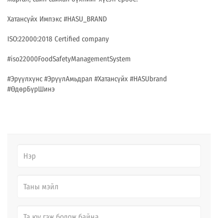
Хатансүйх Импэкс #HASU_BRAND
ISO:22000:2018 Certified company
#iso22000FoodSafetyManagementSystem
#Эрүүлхүнс #ЭрүүлАмьдрал #Хатансүйх #HASUbrand
#ӨдөрБүрШинэ