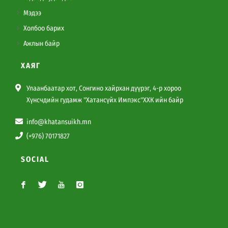
Мэдээ
Холбоо барих
Ажлын байр
ХАЯГ
Улаанбаатар хот, Сонгино хайрхан дүүрэг, 4-р хороо
Хүнсчдийн гудамж "Хатансүйх Импэкс"ХХК ийн байр
info@khatansuikh.mn
(+976) 70171827
SOCIAL