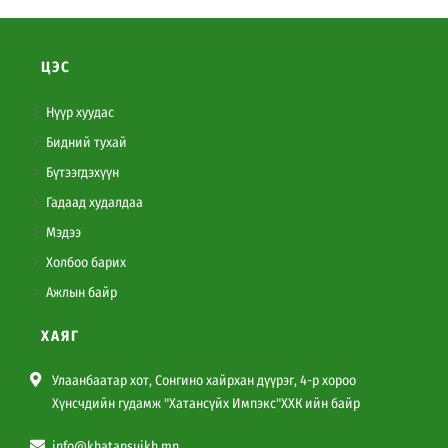
ЦЭС
Нүүр хуудас
Бидний тухай
Бүтээгдэхүүн
Гадаад худалдаа
Мэдээ
Холбоо барих
Ажлын байр
ХАЯГ
Улаанбаатар хот, Сонгино хайрхан дүүрэг, 4-р хороо
Хүнсчдийн гудамж "Хатансүйх Импэкс"ХХК ийн байр
info@khatansuikh.mn