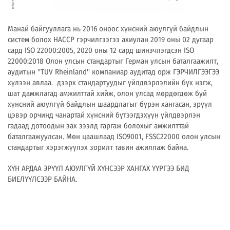
Манай байгууллага нь 2016 оноос хүнсний аюулгүй байдлын
систем болох НАССР гэрчилгээгээ ахиулан 2019 оны 02 дугаар
сард ISO 22000:2005, 2020 оны 12 сард шинэчлэгдсэн ISO
22000:2018 Олон улсын стандартыг Герман улсын баталгаажилт,
аудитын ''TUV Rheinland'' компаниар аудитад орж ГЭРЧИЛГЭЭГЭЭ
хүлээн авлаа. дээрх стандартуудыг үйлдвэрлэлийн бүх нэгж,
шат дамжлагад амжилттай хийж, олон улсад мөрдөгдөж буй
хүнсний аюулгүй байдлын шаардлагыг бүрэн хангасан, эрүүл
цэвэр орчинд чанартай хүнсний бүтээгдэхүүн үйлдвэрлэн
гадаад дотоодын зах зээлд гаргаж болохыг амжилттай
баталгаажуулсан. Мөн цаашлаад ISO9001, FSSC22000 олон улсын
стандартыг хэрэгжүүлэх зорилт тавин ажиллаж байна.
ХҮН АРДАА ЭРҮҮЛ АЮУЛГҮЙ ХҮНСЭЭР ХАНГАХ ҮҮРГЭЭ БИД
БИЕЛҮҮЛСЭЭР БАЙНА.