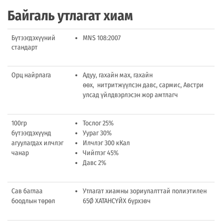
Байгаль утлагат хиам
Бүтээгдэхүүний
MNS 108:2007
стандарт
Орц найрлага
Адуу, гахайн мах, гахайн
өөх, нитритжүүлсэн давс, сармис, Австри
улсад үйлдвэрлэсэн жор амтлагч
100гр
Тослог 25%
бүтээгдэхүүнд
Уураг 30%
агуулагдах илчлэг
Илчлэг 300 кКал
чанар
Чийглэг 45%
Давс 2%
Сав баглаа
Утлагат хиамны зориулалттай полиэтилен
боодлын төрөл
65Ø ХАТАНСҮЙХ бүрхэвч