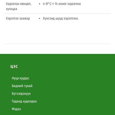
Хадгалах нөхцөл,
4-8°C-т 14 хоног хадгална
хугацаа
Хэрэглэх заавар
Хүнсэнд шууд хэрэглэнэ.
ЦЭС
Нүүр хуудас
Бидний тухай
Бүтээгдэхүүн
Гадаад худалдаа
Мэдээ