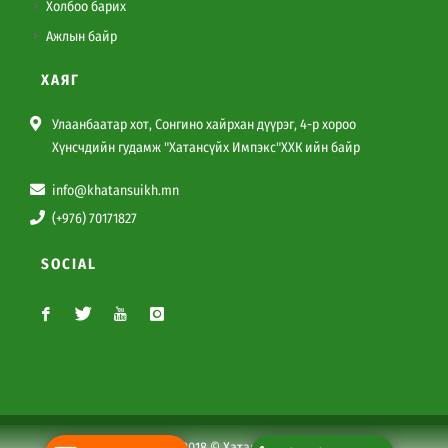
Холбоо барих
Ажлын байр
ХАЯГ
Улаанбаатар хот, Сонгино хайрхан дүүрэг, 4-р хороо
Хүнсчдийн гудамж "Хатансүйх Импэкс"ХХК ийн байр
info@khatansuikh.mn
(+976) 70171827
SOCIAL
Copyright 1996-2018 © Хатансүйх Импэкс ХХК