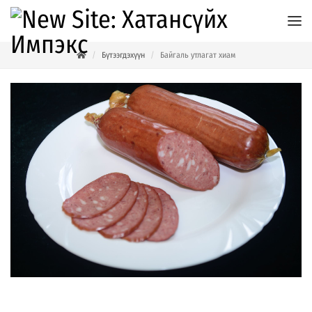
Бүтээгдэхүүн
Байгаль утлагат хиам